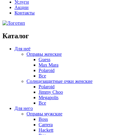
Услуги
Акции
Контакты
Каталог
Для неё
Оправы женские
Guess
Max Mara
Polaroid
Все
Солнцезащитные очки женские
Polaroid
Jimmy Choo
Megapolis
Все
Для него
Оправы мужские
Boss
Carrera
Hackett