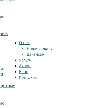
oid
y
olis
О нас
Наши салоны
Вакансии
Услуги
Акции
ra
Блог
tt
Контакты
ащитные
oid