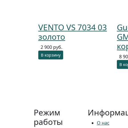
VENTO VS 7034 03
Gu
золото
GM
ко
2 900 руб.
В корзину
8 90
В к
Режим
Информа
работы
О нас