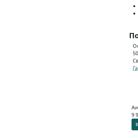
П
Оф
50 
Сво
Г
Av
9 