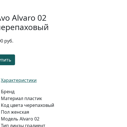
Avo Alvaro 02
черепаховый
00 руб.
упить
Характеристики
Бренд
Материал
пластик
Код цвета
черепаховый
Пол
женская
Модель
Alvaro 02
Тип линзы
градиент