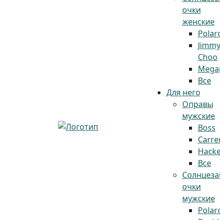
очки
женские
Polar
Jimm
Choo
Megap
Все
Для него
Оправы
мужские
Boss
Carre
Hacke
Все
Солнцез
очки
мужские
Polar