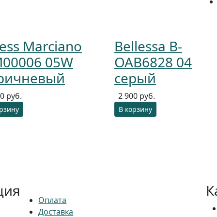
ess Marciano
Bellessa B-
00006 05W
OAB6828 04
ричневый
серый
0 руб.
2 900 руб.
орзину
В корзину
ция
К
Оплата
Доставка