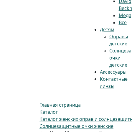
David
Beck
Megap
Все
Детям
Оправы
детские
Солнцез
очки
детские
Аксессуары
Контактные
линзы
Главная страница
Каталог
Каталог женских оправ и солнцезащит
Солнцезащитные очки женские