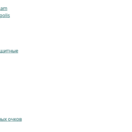
ham
olis
ащитные
ных очков