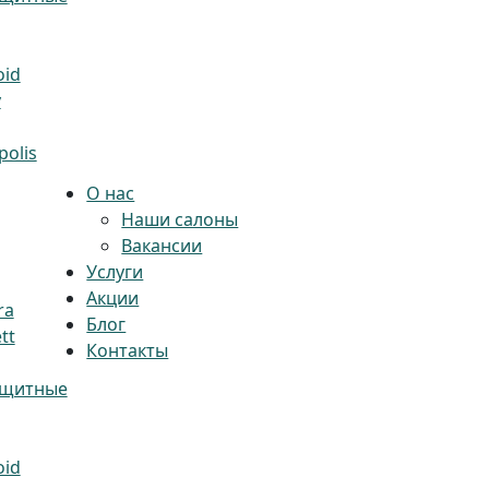
oid
y
olis
О нас
Наши салоны
Вакансии
Услуги
Акции
ra
Блог
tt
Контакты
ащитные
oid