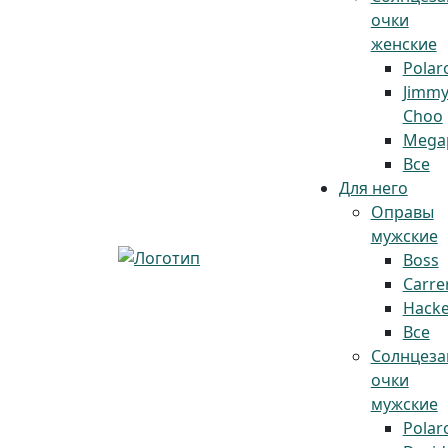
очки
женские
Polar
Jimm
Choo
Megap
Все
Для него
Оправы
мужские
Boss
Carre
Hacke
Все
Солнцез
очки
мужские
Polar