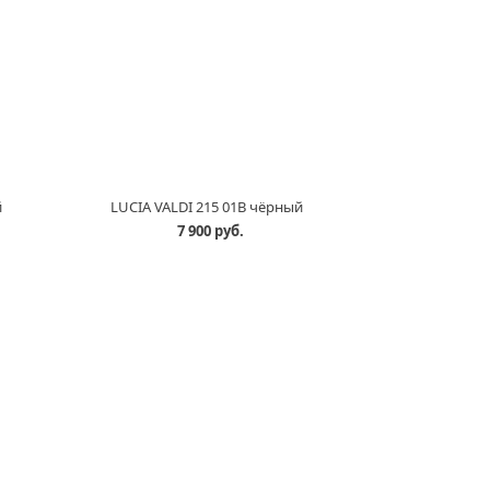
й
LUCIA VALDI 215 01B чёрный
7 900 руб.