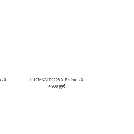
вый
LUCIA VALDI 228 01B чёрный
4 900 руб.