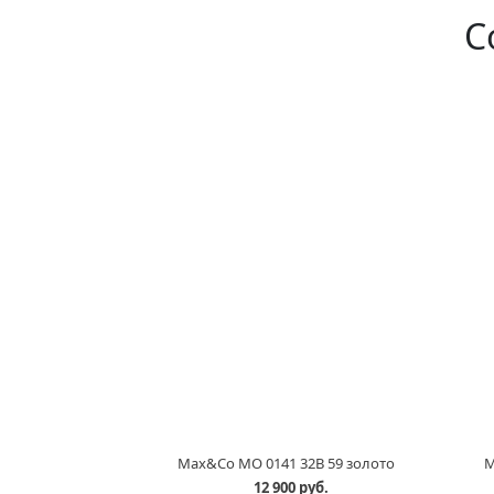
С
Max&Co MO 0141 32B 59 золото
M
12 900 руб.