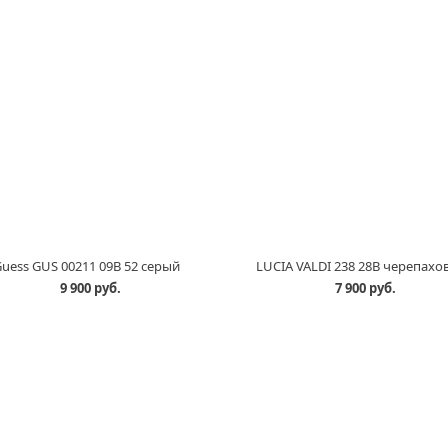
uess GUS 00211 09B 52 серый
LUCIA VALDI 238 28B черепахо
9 900 руб.
7 900 руб.