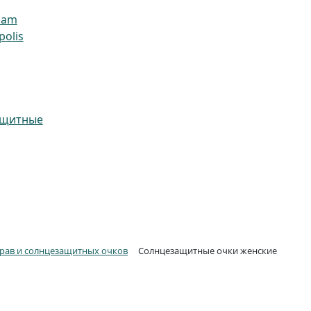
ham
olis
ащитные
прав и солнцезащитных очков
Солнцезащитные очки женские