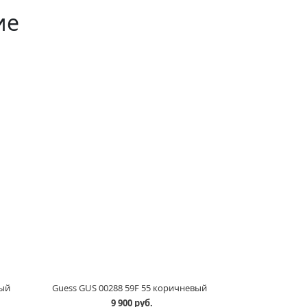
ие
ный
Guess GUS 00288 59F 55 коричневый
9 900 руб.